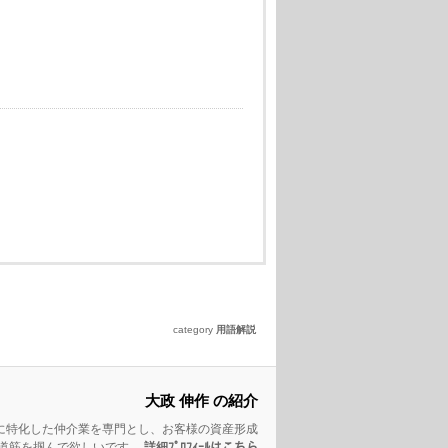
category
用語解説
大政 伸作 の紹介
産に特化した仲介業を専門とし、お客様の資産形成
の道筋を掴んで欲しいです。
詳細ﾌﾟﾛﾌｨｰﾙはこちら