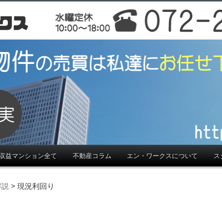
西,奈良,和歌山
産投資。大阪・関西の【投資収益物
和歌山で不動産投資・収益物件をお
収益マンション全て
不動産コラム
エン・ワークスについて
ス
解説
> 現況利回り