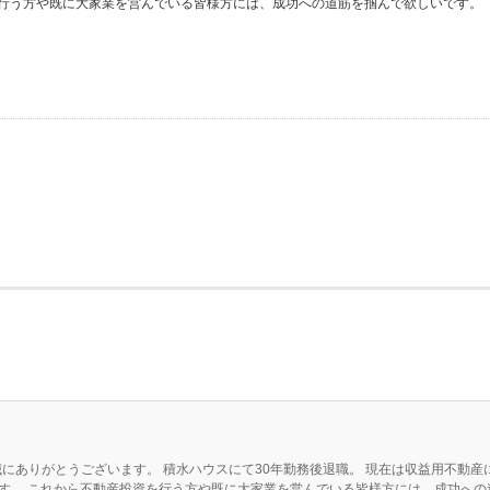
行う方や既に大家業を営んでいる皆様方には、成功への道筋を掴んで欲しいです。
にありがとうございます。 積水ハウスにて30年勤務後退職。 現在は収益用不動
す。 これから不動産投資を行う方や既に大家業を営んでいる皆様方には、成功へ