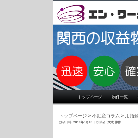
大阪,不動産,投資,収益,物件,堺,近畿,関
大阪・関西の不動
す。大阪・奈良・
致します。
メインメニュー
トップページ
物件一覧
トップページ
>
不動産コラム
>
用語
投稿日時:
2014年9月18日
投稿者:
大政 伸作