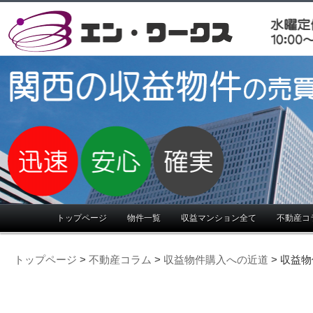
大阪,不動産,投資,収益,物件,堺,近畿,関西,奈良,和歌山
大阪・関西の不動産投資。大阪・関西の
山で不動産投資・収益物件をお探しの方
メインメニュー
トップページ
物件一覧
収益マンション全て
不動産コ
トップページ
>
不動産コラム
>
収益物件購入への近道
> 収益